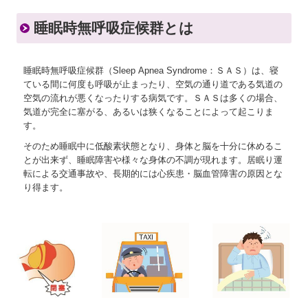
よくあるご質問
睡眠時無呼吸症候群とは
睡眠時無呼吸症候群（Sleep Apnea Syndrome：ＳＡＳ）は、寝
ている間に何度も呼吸が止まったり、空気の通り道である気道の
空気の流れが悪くなったりする病気です。ＳＡＳは多くの場合、
気道が完全に塞がる、あるいは狭くなることによって起こりま
す。
そのため睡眠中に低酸素状態となり、身体と脳を十分に休めるこ
とが出来ず、睡眠障害や様々な身体の不調が現れます。居眠り運
転による交通事故や、長期的には心疾患・脳血管障害の原因とな
り得ます。