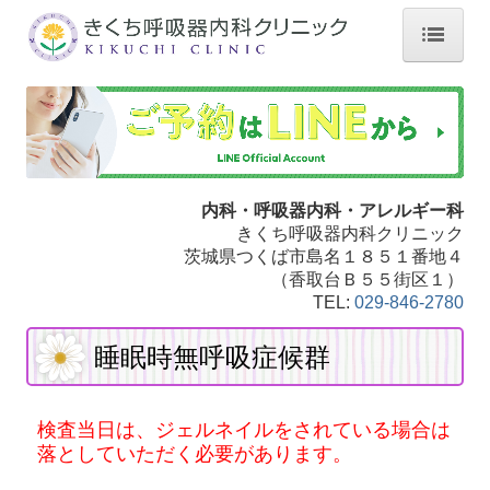
ホーム
院長紹介
診療内容
内科・呼吸器内科・アレルギー科
施設・院内設備
きくち呼吸器内科クリニック
茨城県つくば市島名１８５１番地４
WEB予約
（香取台Ｂ５５街区１）
TEL:
029-846-2780
アクセス
舌下免疫療法
睡眠時無呼吸症候群
睡眠時無呼吸症候群
検査当日は、ジェルネイルをされている場合は
診療報酬に関する掲示事項について
落としていただく必要があります。
保険外費用について